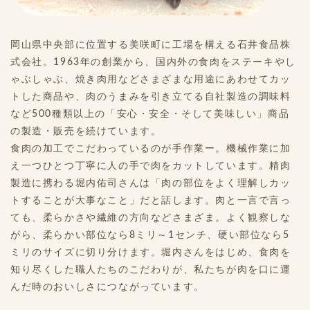
岡山県中央部に位置する美咲町に工場を構える石井食品株
式会社。1963年の創業から、国内外の食肉をステーキやし
ゃぶしゃぶ、焼き肉用などさまざまな用途にあわせてカッ
トした商品や、肉のうまみを引き立てる自社製造の調味料
など500種類以上の「安心・安全・そして美味しい」商品
の製造・販売を続けています。
食肉の加工でこだわっているのが手作業ー。機械作業に加
え一つひとつ丁寧に人の手で肉をカットしています。精肉
製造に携わる堀内佑司さんは「肉の部位をよく理解しカッ
トすることが大事なこと」だと話します。肉と一言で言っ
ても、柔らかさや繊維の方向などさまざま。よく観察しな
がら、柔らかい部位なら8ミリ～1センチ、硬い部位なら5
ミリのサイズに切り分けます。堀内さんをはじめ、食肉を
知り尽くした職人たちのこだわりが、私たちが肉を口に運
んだ時のおいしさにつながっています。