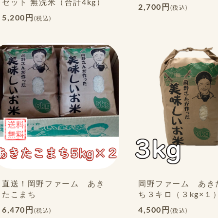
セット 無洗米（合計4kg）
2,700円
(税込)
5,200円
(税込)
直送！岡野ファーム あき
岡野ファーム あき
たこまち
ち３キロ（３kg×１
6,470円
4,500円
(税込)
(税込)