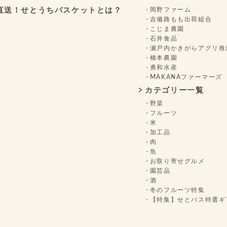
岡野ファーム
直送！せとうちバスケットとは？
吉備路もも出荷組合
こじま農園
石井食品
瀬戸内かきがらアグリ推
橋本農園
勇和水産
MAKANAファーマーズ
カテゴリー一覧
野菜
フルーツ
米
加工品
肉
魚
お取り寄せグルメ
園芸品
酒
冬のフルーツ特集
【特集】せとバス特選ギ