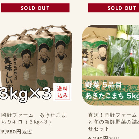
SOLD OUT
SOLD OUT
岡野ファーム あきたこま
直送！岡野ファーム
ち９キロ（３kg×３）
と旬の新鮮野菜の詰
せセット
9,980円
(税込)
6,240円
(税込)