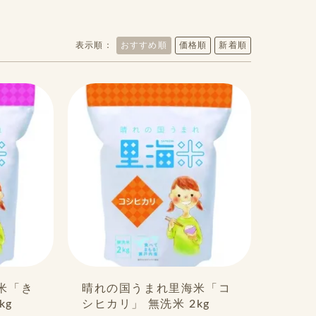
表示順：
おすすめ順
価格順
新着順
米「き
晴れの国うまれ里海米「コ
kg
シヒカリ」 無洗米 2kg