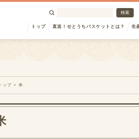
トップ
直送！せとうちバスケットとは？
生
トップ
米
米