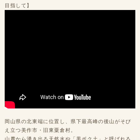
目指して】
岡山県の北東端に位置し、県下最高峰の後山がそび
え立つ美作市・旧東粟倉村。
山麓から湧き出る天然水や「黒ボク土」と呼ばれる