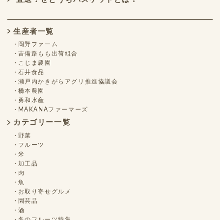
生産者一覧
岡野ファーム
吉備路もも出荷組合
こじま農園
石井食品
瀬戸内かきがらアグリ推進協議会
橋本農園
勇和水産
MAKANAファーマーズ
カテゴリー一覧
野菜
フルーツ
米
加工品
肉
魚
お取り寄せグルメ
園芸品
酒
冬のフルーツ特集