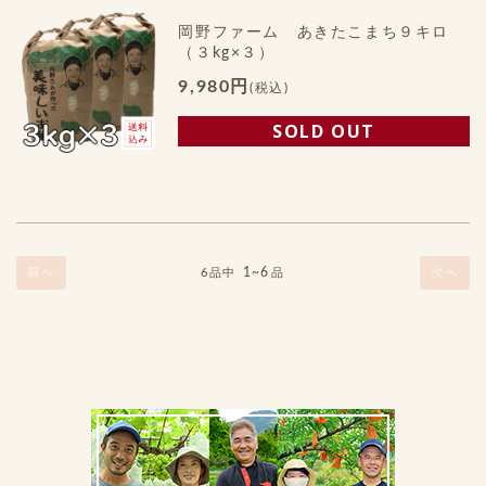
岡野ファーム あきたこまち９キロ
（３kg×３）
9,980円
(税込)
SOLD OUT
前へ
1~6
次へ
6品中
品