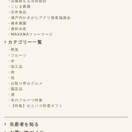
吉備路もも出荷組合
こじま農園
石井食品
瀬戸内かきがらアグリ推進協議会
橋本農園
勇和水産
MAKANAファーマーズ
カテゴリー一覧
野菜
フルーツ
米
加工品
肉
魚
お取り寄せグルメ
園芸品
酒
冬のフルーツ特集
【特集】せとバス特選ギフト
生産者を知る