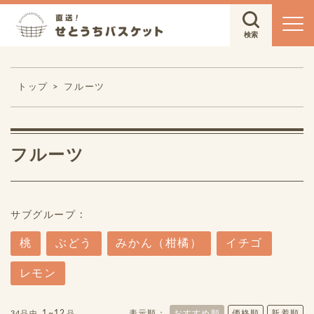
トップ
フルーツ
フルーツ
サブグループ :
桃
ぶどう
みかん（柑橘）
イチゴ
レモン
1~12
表示順：
おすすめ順
価格順
新着順
34品中
品