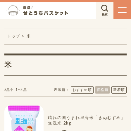
トップ
米
米
1~8
表示順：
おすすめ順
価格順
新着順
8品中
品
晴れの国うまれ里海米「きぬむすめ」
無洗米 2kg