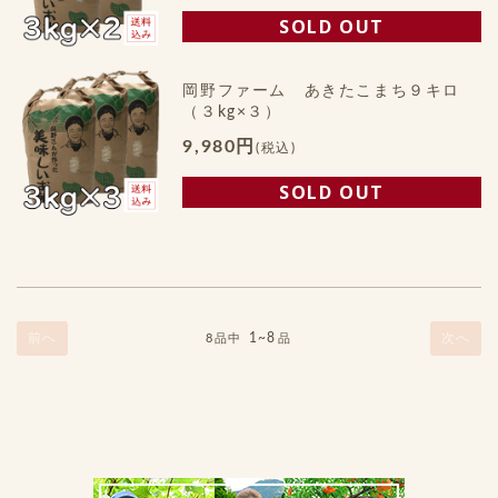
SOLD OUT
岡野ファーム あきたこまち９キロ
（３kg×３）
9,980円
(税込)
SOLD OUT
前へ
1~8
次へ
8品中
品