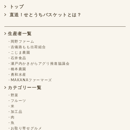
トップ
直送！せとうちバスケットとは？
生産者一覧
岡野ファーム
吉備路もも出荷組合
こじま農園
石井食品
瀬戸内かきがらアグリ推進協議会
橋本農園
勇和水産
MAKANAファーマーズ
カテゴリー一覧
野菜
フルーツ
米
加工品
肉
魚
お取り寄せグルメ