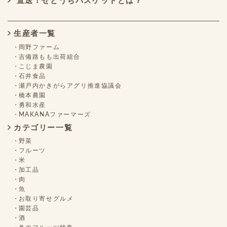
直送！せとうちバスケットとは？
生産者一覧
岡野ファーム
吉備路もも出荷組合
こじま農園
石井食品
瀬戸内かきがらアグリ推進協議会
橋本農園
勇和水産
MAKANAファーマーズ
カテゴリー一覧
野菜
フルーツ
米
加工品
肉
魚
お取り寄せグルメ
園芸品
酒