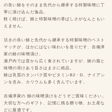
の良い鰆をそのまま先代から継承する特製味噌に丁
寧に漬け込んだ逸品。
軽く焼けば、鰆と特製味噌の香ばしさがなんともい
えません。
活きの良い鰆と先代から継承する特製味噌のベスト
マッチが、ほかにはない味わいを造りだす、吉備津
家の鰆の味噌漬け。
瀬戸内では昔から広く食されていますが、鰆の脂と
味噌の溶けあう旨さはまさに絶品。
鰆は良質のタンパク質やビタミンB2・D、ナイアシ
ンを含み、カリウムも多く含んでいます。
吉備津家の 鰆の味噌漬けをどうぞご賞味ください。
大切な方へのギフト、記憶に残る贈り物、お土産な
どに最適です。