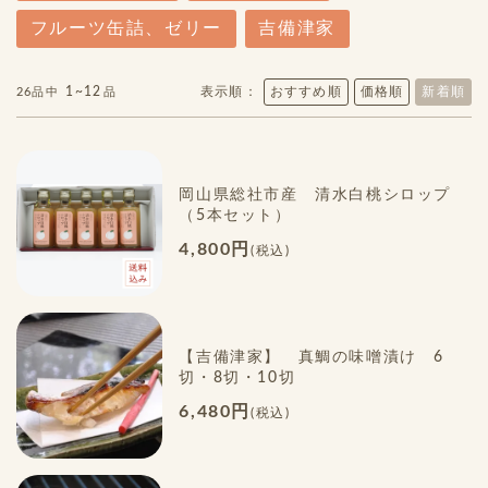
フルーツ缶詰、ゼリー
吉備津家
1~12
表示順：
おすすめ順
価格順
新着順
26品中
品
岡山県総社市産 清水白桃シロップ
（5本セット）
4,800円
(税込)
【吉備津家】 真鯛の味噌漬け 6
切・8切・10切
6,480円
(税込)