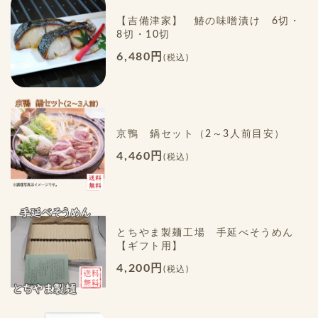
【吉備津家】 鰆の味噌漬け 6切・
8切・10切
6,480円
(税込)
京鴨 鍋セット（2～3人前目安）
4,460円
(税込)
とちやま製麺工場 手延べそうめん
【ギフト用】
4,200円
(税込)