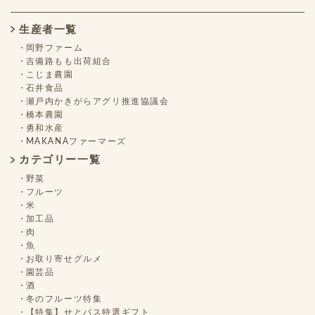
生産者一覧
岡野ファーム
吉備路もも出荷組合
こじま農園
石井食品
瀬戸内かきがらアグリ推進協議会
橋本農園
勇和水産
MAKANAファーマーズ
カテゴリー一覧
野菜
フルーツ
米
加工品
肉
魚
お取り寄せグルメ
園芸品
酒
冬のフルーツ特集
【特集】せとバス特選ギフト