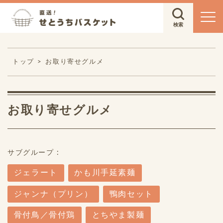
トップ
お取り寄せグルメ
お取り寄せグルメ
サブグループ :
ジェラート
かも川手延素麺
ジャンナ（プリン）
鴨肉セット
骨付鳥／骨付鶏
とちやま製麺