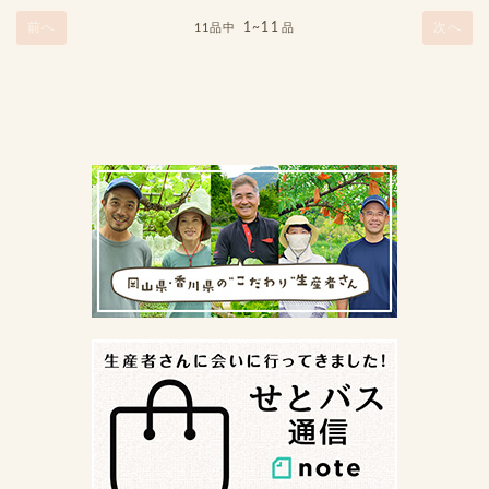
前へ
1~11
次へ
11品中
品