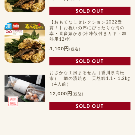
SOLD OUT
【おもてなしセレクション2022受
賞！】お祝いの席にぴったりな海の
幸・喜多嬉かき(冷凍殻付きカキ・加
熱用12粒)
3,100円
(税込)
SOLD OUT
おさかな工房まるせん（香川県高松
市） 鯛の濱焼き 天然鯛1.1～1.2kg
（4人前）
12,000円
(税込)
SOLD OUT