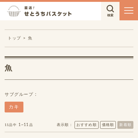
トップ
魚
魚
サブグループ :
カキ
1~11
表示順：
おすすめ順
価格順
新着順
11品中
品